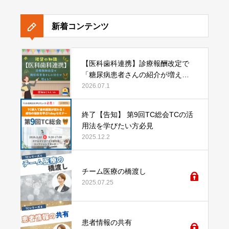
新着コンテンツ
【医科歯科連携】診療報酬改定で
「糖尿病患者さんの紹介が増え
る？」
2026.07.1
終了【告知】 第9回TC総会TCの活
用法を学びたい方必見
2025.12.2
チーム医療の橋渡し
2025.07.25
患者情報の共有